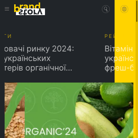
РЕЙТИНГИ
ринку 2024:
Вітамінний зар
нських
українських ор
органічної
фреш-брендів
доданою