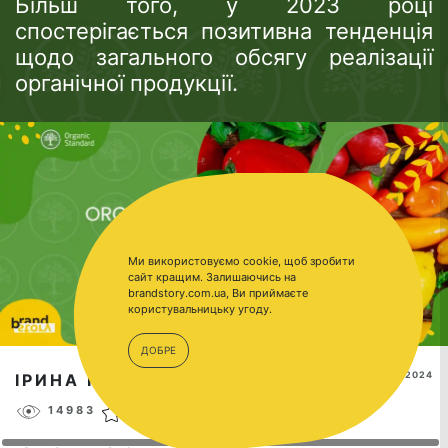
Більш того, у 2023 році
спостерігається позитивна тенденція
щодо загального обсягу реалізації
органічної продукції.
Ми використовуємо cookie, щоб зробити
сайт кращим. Залишаючись на
brandstory.com.ua, Ви приймаєте
користувальницьку угоду.
ДОБРЕ
SEP 18, 2024
ІРИНА НАКОНЕЧНА
14983
18