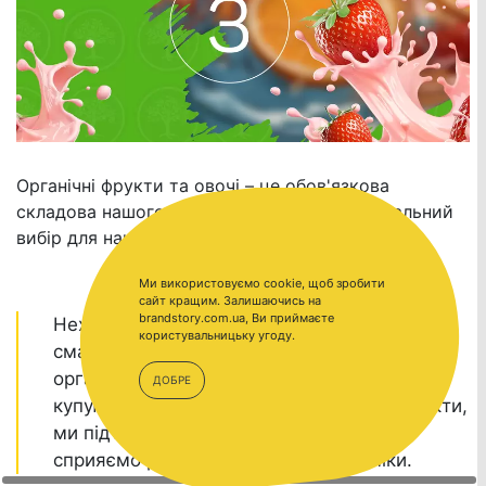
Органічні фрукти та овочі – це обов'язкова
складова нашого щоденного раціону та ідеальний
вибір для нашого здоров'я.
Ми використовуємо cookie, щоб зробити
сайт кращим. Залишаючись на
brandstory.com.ua, Ви приймаєте
Нехай ваші обіди та сніданки стануть ще
користувальницьку угоду.
смачнішими та кориснішими завдяки
органічним продуктам. Пам'ятайте, що
ДОБРЕ
купуючи українські органічні овочі та фрукти,
ми підтримуємо власних фермерів та
сприяємо розвитку місцевої економіки.