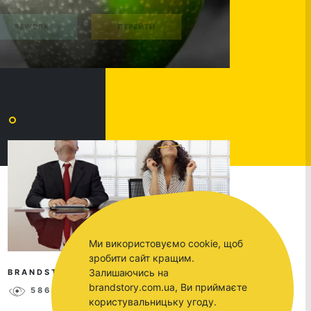
Ми використовуємо cookie, щоб
зробити сайт кращим.
Залишаючись на
BRANDSTORY
DEC 21, 2017
brandstory.com.ua, Ви приймаєте
5860
0
користувальницьку угоду.