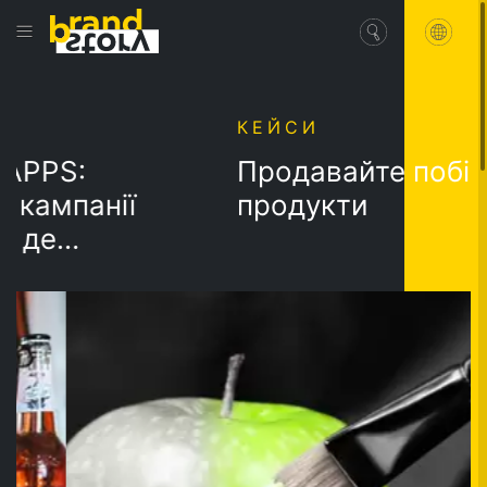
КЕЙСИ
PPS:
Продавайте побічні
ампанії
продукти
де
 себе