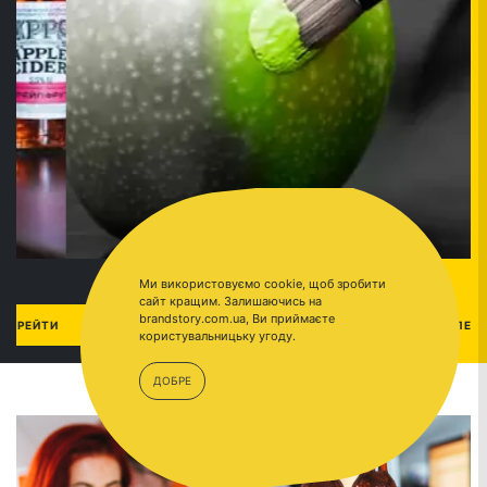
Ми використовуємо cookie, щоб зробити
сайт кращим. Залишаючись на
brandstory.com.ua, Ви приймаєте
ПРОДУКТ
ПЕРЕЙТИ
користувальницьку угоду.
ДОБРЕ