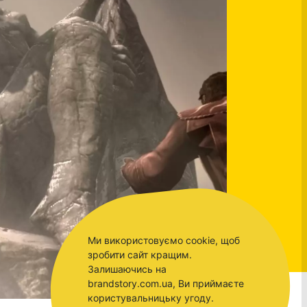
Ми використовуємо cookie, щоб
зробити сайт кращим.
Залишаючись на
brandstory.com.ua, Ви приймаєте
користувальницьку угоду.