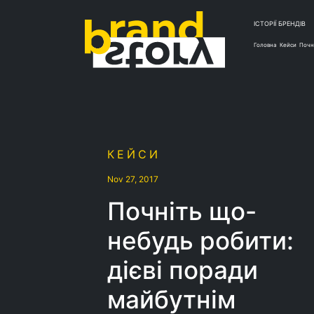
ІСТОРІЇ БРЕНДІВ
Головна
Кейси
Почн
КЕЙСИ
Nov 27, 2017
Почніть що-
небудь робити:
дієві поради
майбутнім