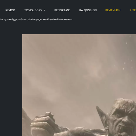
КЕЙСИ
ТОЧКА ЗОРУ
РЕПОРТАЖ
НА ДОЗВІЛЛІ
РЕЙТИНГИ
ІНТ
іть що-небудь робити: дієві поради майбутнім бізнесменам