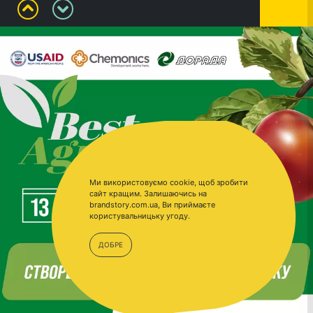
Ми використовуємо cookie, щоб зробити
сайт кращим. Залишаючись на
brandstory.com.ua, Ви приймаєте
користувальницьку угоду.
ДОБРЕ