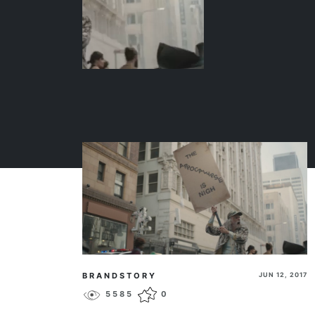
BRANDSTORY
JUN 12, 2017
5585
0