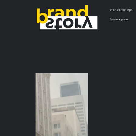
ІСТОРІЇ БРЕНДІВ
Головна
ролик
НА ДОЗ
Ролик
нанос
места