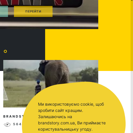
Ми використовуємо cookie, щоб
зробити сайт кращим.
Залишаючись на
BRANDSTORY
MAY 8, 2017
brandstory.com.ua, Ви приймаєте
5643
0
користувальницьку угоду.