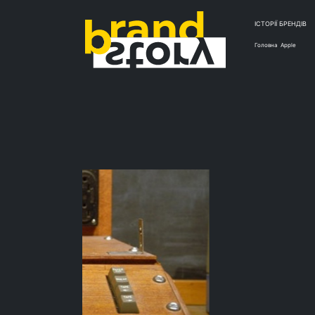
ІСТОРІЇ БРЕНДІВ
Головна
Apple
КЕЙС
«Теор
почем
созда