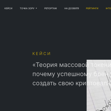
КЕЙСИ
ТОЧКА ЗОРУ
РЕПОРТАЖ
НА ДОЗВІЛЛІ
РЕЙТИНГИ
ІНТ
И
ия массовой токенизации» или
у успешному бренду выгодно
ть свою криптовалюту