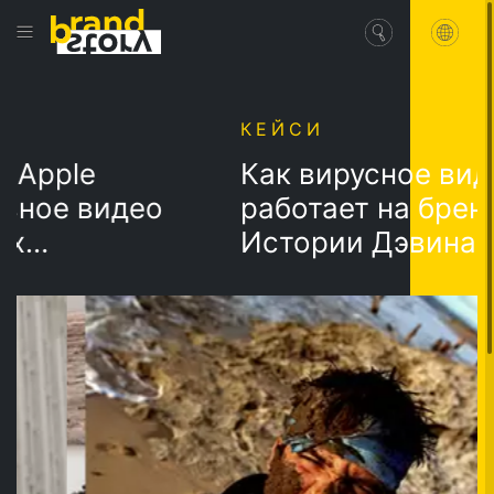
КЕЙСИ
pple
Как вирусное видео
ое видео
работает на бренд?
Истории Дэвина Грэ