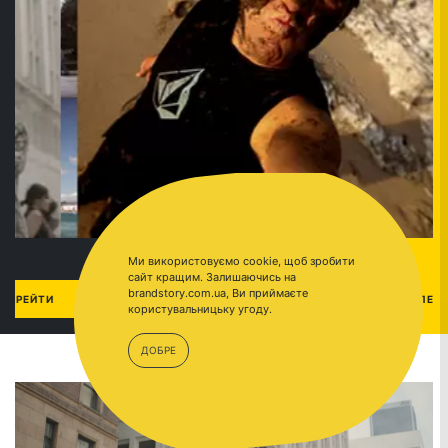
Ми використовуємо cookie, щоб зробити
сайт кращим. Залишаючись на
brandstory.com.ua, Ви приймаєте
ВИДЕОРОЛИК
ПЕРЕЙТИ
користувальницьку угоду.
ДОБРЕ