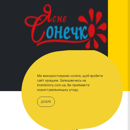
Ми використовуємо cookie, щоб зробити
сайт кращим. Залишаючись на
brandstory.com.ua, Ви приймаєте
користувальницьку угоду.
ДОБРЕ
BrandStory.com.ua –
BrandStory