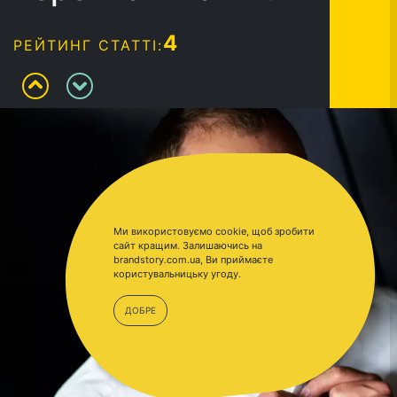
4
РЕЙТИНГ СТАТТІ:
Ми використовуємо cookie, щоб зробити
сайт кращим. Залишаючись на
brandstory.com.ua, Ви приймаєте
користувальницьку угоду.
ДОБРЕ