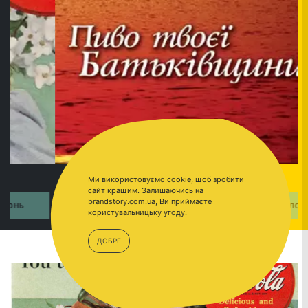
Ми використовуємо cookie, щоб зробити
сайт кращим. Залишаючись на
brandstory.com.ua, Ви приймаєте
ПЕРЕЙТИ
ОБОЛОНЬ
користувальницьку угоду.
ДОБРЕ