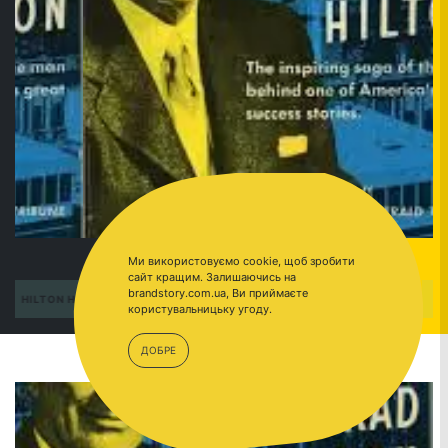
Ми використовуємо cookie, щоб зробити
сайт кращим. Залишаючись на
brandstory.com.ua, Ви приймаєте
ПЕРЕЙТИ
HILTON HOTELS
користувальницьку угоду.
ДОБРЕ