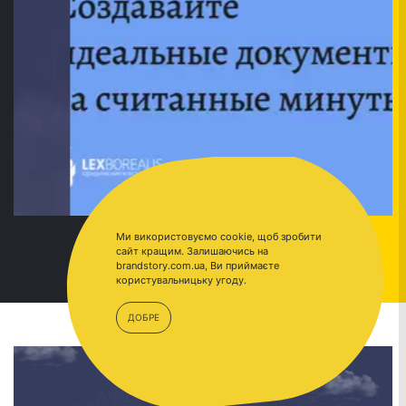
Ми використовуємо cookie, щоб зробити
сайт кращим. Залишаючись на
brandstory.com.ua, Ви приймаєте
ПЕРЕЙТИ
BRANDSTORY
користувальницьку угоду.
ДОБРЕ