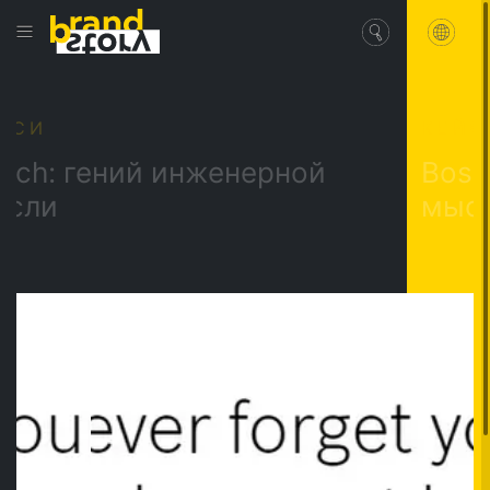
КЕЙСИ
гений инженерной
Bosch: ге
мысли