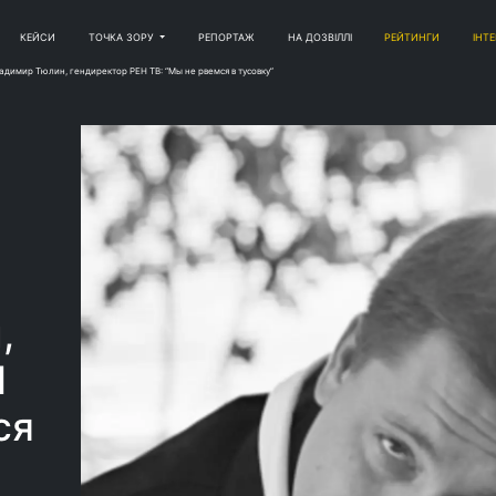
КЕЙСИ
ТОЧКА ЗОРУ
РЕПОРТАЖ
НА ДОЗВІЛЛІ
РЕЙТИНГИ
ІНТ
адимир Тюлин, гендиректор РЕН ТВ: “Мы не рвемся в тусовку”
,
Н
ся