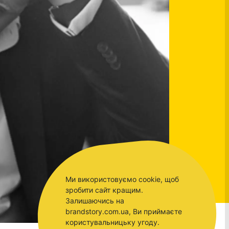
Ми використовуємо cookie, щоб
зробити сайт кращим.
Залишаючись на
brandstory.com.ua, Ви приймаєте
користувальницьку угоду.