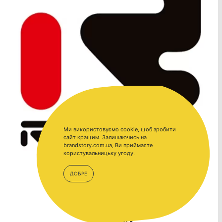
Ми використовуємо cookie, щоб зробити
сайт кращим. Залишаючись на
brandstory.com.ua, Ви приймаєте
користувальницьку угоду.
ДОБРЕ
BrandStory.com.ua –
BrandStory