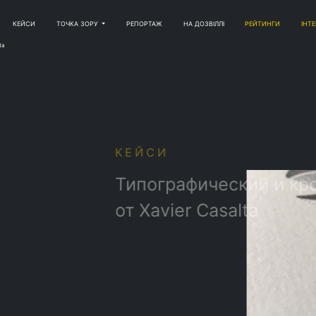
КЕЙСИ
ТОЧКА ЗОРУ
РЕПОРТАЖ
НА ДОЗВІЛЛІ
РЕЙТИНГИ
ІНТ
ta
СИ
ографический и кропотливый арт
avier Casalta