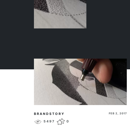
BRANDSTORY
FEB 2, 2017
5497
0