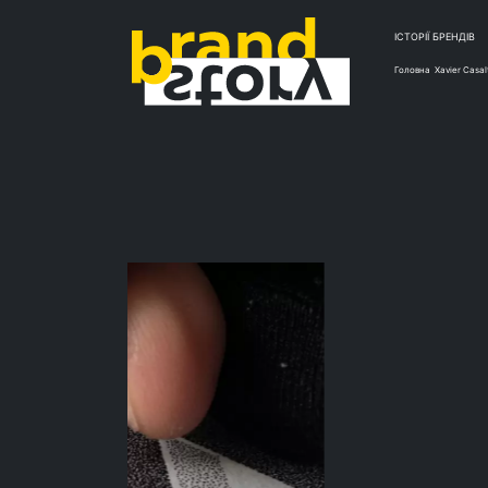
ІСТОРІЇ БРЕНДІВ
Головна
Xavier Casal
КЕЙ
Тип
от X