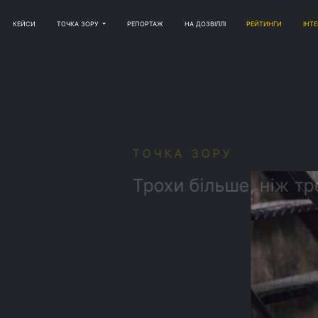
КЕЙСИ
ТОЧКА ЗОРУ
РЕПОРТАЖ
НА ДОЗВІЛЛІ
РЕЙТИНГИ
ІНТ
а
ЧКА ЗОРУ
охи більше, ніж треба