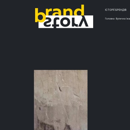
ІСТОРІЇ БРЕНДІВ
Головна
Вулична їж
ТО
Тр