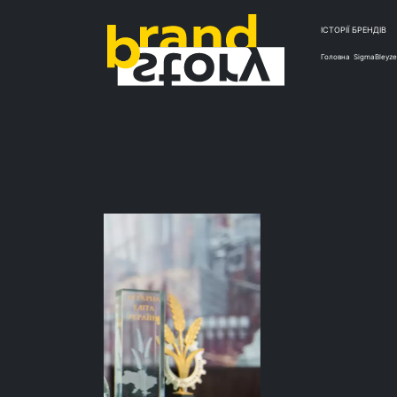
ІСТОРІЇ БРЕНДІВ
Головна
SigmaBleyze
ДОСЬЄ
Валери