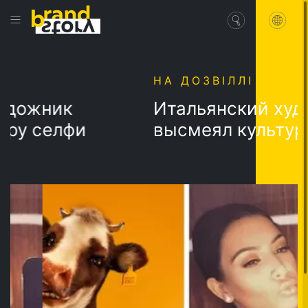
НА ДОЗВІЛЛІ
ожник
Итальянский худож
 селфи
высмеял культуру с