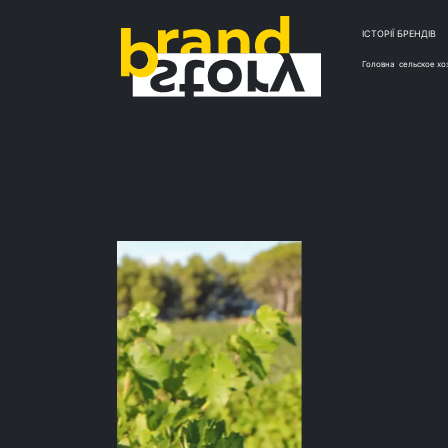
ІСТОРІЇ БРЕНДІВ
Головна
сельское хо
ІСТО
Прое
помо
стоя
фер