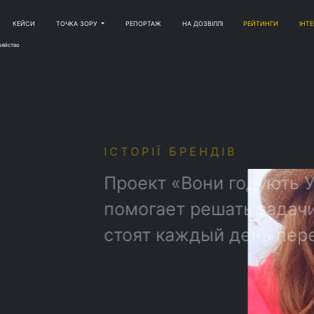
КЕЙСИ
ТОЧКА ЗОРУ
РЕПОРТАЖ
НА ДОЗВІЛЛІ
РЕЙТИНГИ
ІНТ
зяйство
РІЇ БРЕНДІВ
кт «Вони годують Україну» -
гает решать задачи, которые
т каждый день перед
мерами