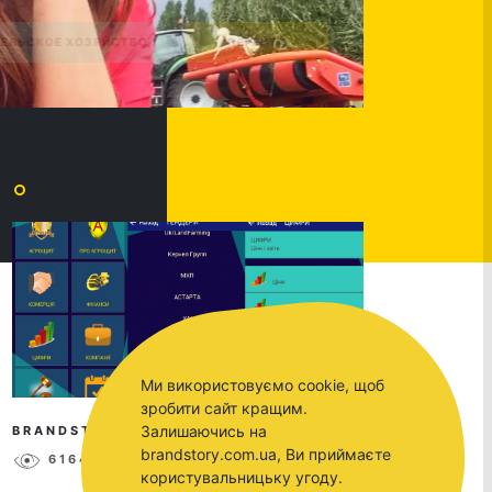
Ми використовуємо cookie, щоб
зробити сайт кращим.
Залишаючись на
BRANDSTORY
NOV 14, 2017
brandstory.com.ua, Ви приймаєте
6164
0
користувальницьку угоду.