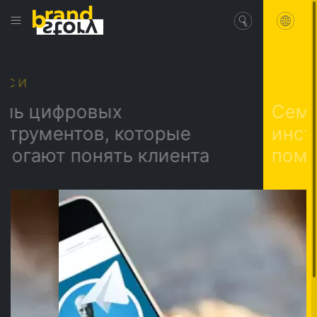
КЕЙСИ
ровых
Семь цифро
тов, которые
инструменто
понять клиента
помогают по