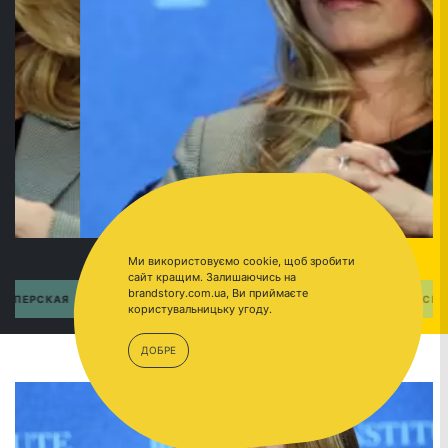
Ми використовуємо cookie, щоб зробити
сайт кращим. Залишаючись на
brandstory.com.ua, Ви приймаєте
ПЕРЕЙТИ
НАТАЛЬЯ КАСПЕРСКАЯ
користувальницьку угоду.
ДОБРЕ