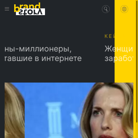
КЕЙСИ
иллионеры,
Женщины-мил
е в интернете
заработавшие 