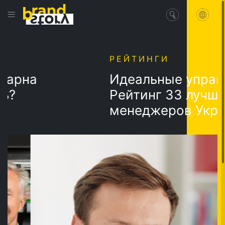
РЕЙТИНГИ
рна
Идеальные управите
Рейтинг 33 лучших т
менеджеров Украин
версии журнала Фо