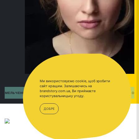
Ми використовуємо cookie, щоб зробити
сайт кращим. Залишаючись на
brandstory.com.ua, Ви приймаєте
ПЕРЕЙТИ
КСЕНИЯ ОМЕЛЬЧЕНКО
користувальницьку угоду.
ДОБРЕ