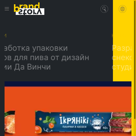
КЕЙСИ
ка упаковки
Разработка
ля пива от дизайн
снеков для 
а Винчи
студии Да 