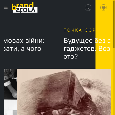
ТОЧКА ЗОРУ
вах війни:
Будущее без собс
и, а чого
гаджетов. Возмож
это?