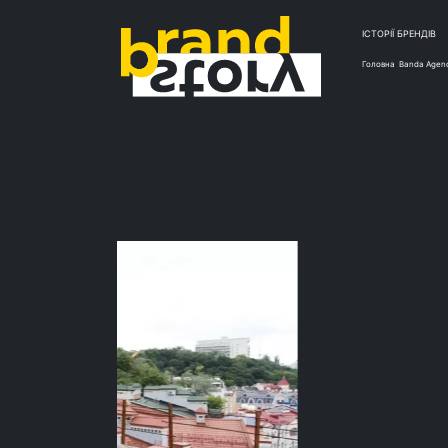
ІСТОРІЇ БРЕНДІВ
Головна
Banda Agen
КЕЙС
Экскур
бренд
от ba
Згада