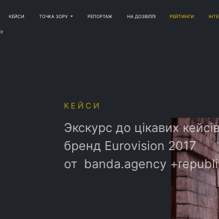
КЕЙСИ
ТОЧКА ЗОРУ
РЕПОРТАЖ
НА ДОЗВІЛЛІ
РЕЙТИНГИ
ІНТ
cy
И
с до цікавих кейсів:
 Eurovision 2017
nda.agency +republique.
ємо як це було