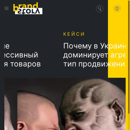
КЕЙСИ
Почему в Украине
сивный
доминирует агресси
товаров
тип продвижения то