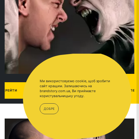
Ми використовуємо cookie, щоб зробити
сайт кращим. Залишаючись на
АГРЕССИВНОЕ
ПЕРЕЙТИ
brandstory.com.ua, Ви приймаєте
ПРОДВИЖЕНИЕ
користувальницьку угоду.
ДОБРЕ