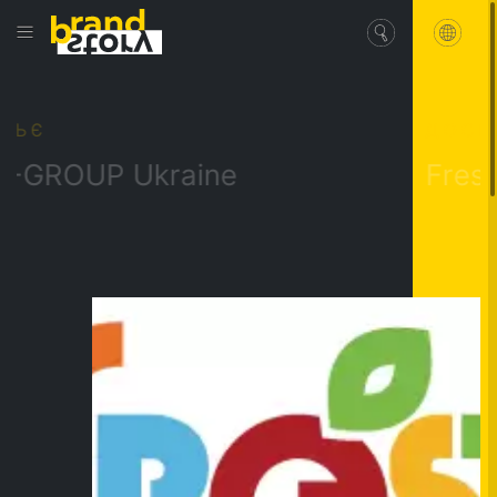
ДОСЬЄ
OUP Ukraine
FreshMark