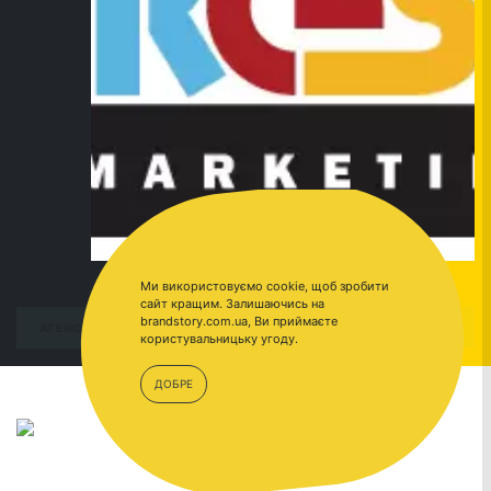
Ми використовуємо cookie, щоб зробити
сайт кращим. Залишаючись на
brandstory.com.ua, Ви приймаєте
ПЕРЕЙТИ
АГЕНСТВА
користувальницьку угоду.
ДОБРЕ