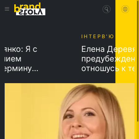
ІНТЕРВ'Ю
о: Я с
Елена Деревянко:
ем
предубеждение
рмину
отношусь к терм
ог»…
«политтехнолог