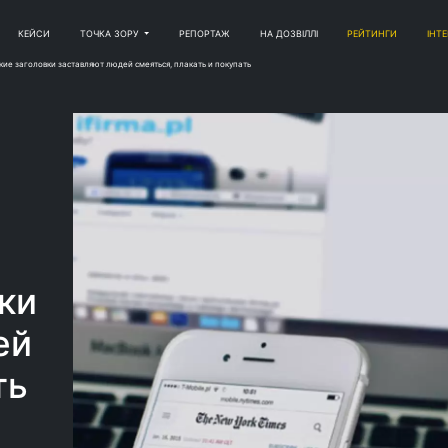
КЕЙСИ
ТОЧКА ЗОРУ
РЕПОРТАЖ
НА ДОЗВІЛЛІ
РЕЙТИНГИ
ІНТ
кие заголовки заставляют людей смеяться, плакать и покупать
ки
ей
ть