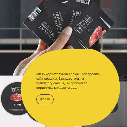
Ми використовуємо cookie, щоб зробити
сайт кращим. Залишаючись на
brandstory.com.ua, Ви приймаєте
користувальницьку угоду.
ДОБРЕ