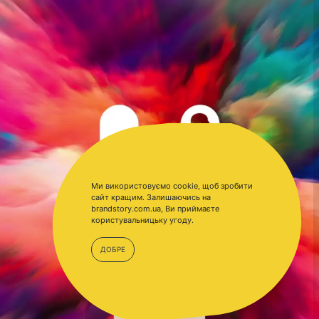
Ми використовуємо cookie, щоб зробити
сайт кращим. Залишаючись на
brandstory.com.ua, Ви приймаєте
користувальницьку угоду.
ДОБРЕ