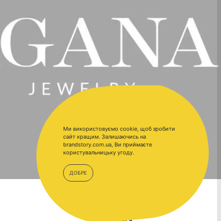
Ми використовуємо cookie, щоб зробити
сайт кращим. Залишаючись на
brandstory.com.ua, Ви приймаєте
користувальницьку угоду.
ДОБРЕ
BrandStory.com.ua –
BrandStory