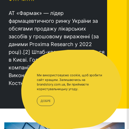
АТ «Фармак» — лідер
фармацевтичного ринку України за
обсягами продажу лікарських
засобів у грошовому вираженні (за
даними Proxima Research у 2022
році).[2] Штаб-квартира знаходиться
в Києві. Голова наглядової ради
компанії — Філя Жебровська.
Виконавчий директор — Володимир
Ми використовуємо cookie, щоб зробити
сайт кращим. Залишаючись на
Костюк.
brandstory.com.ua, Ви приймаєте
користувальницьку угоду.
ДОБРЕ