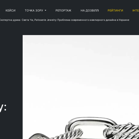
КЕЙСИ
ТОЧКА ЗОРУ
РЕПОРТАЖ
НА ДОЗВІЛЛІ
РЕЙТИНГИ
ІНТ
Експертна думка
Света Ча, Patisserie Jewelry: Проблема современного ювелирного дизайна в Украине
y: