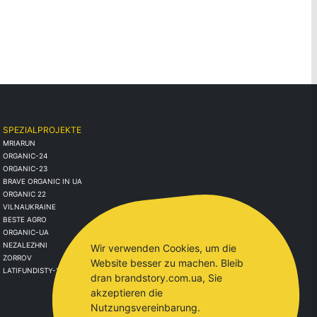
SPEZIALPROJEKTE
MRIARUN
ORGANIC-24
ORGANIC-23
BRAVE ORGANIC IN UA
ORGANIC 22
VILNAUKRAINE
BESTE AGRO
ORGANIC-UA
NEZALEZHNI
Wir verwenden Cookies, um die
ZORROV
Website besser zu machen. Bleib
LATIFUNDISTY-2021
dran brandstory.com.ua, Sie
akzeptieren die
Nutzungsvereinbarung.