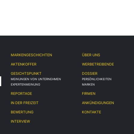
MARKENGESCHICHTEN
ÜBER UNS
AKTENKOFFER
WERBETREIBENDE
GESICHTSPUNKT
DOSSIER
MEINUNGEN VON UNTERNEHMEN
PERSÖNLICHKEITEN
EXPERTENMEINUNG
MARKEN
REPORTAGE
FIRMEN
IN DER FREIZEIT
ANKÜNDIGUNGEN
BEWERTUNG
KONTAKTE
INTERVIEW